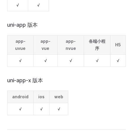
√
√
uni-app 版本
app-
app-
app-
各端小程
H5
uvue
vue
nvue
序
√
√
√
√
√
uni-app-x 版本
android
ios
web
√
√
√