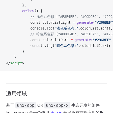
		},
		onShow
() {
			// 浅色系色彩 ["#E8F4FF", "#C0DCFC", "#99C
			const colorListLight 
=
 generate
(
"#296BEF"
			console.log(
"浅色系色彩:"
,colorListLight);
			// 暗色系色彩 ["#000F4D", "#051F75", "#123
			const colorListDark 
=
 generate
(
"#296BEF"
,
			console.log(
"暗色系色彩:"
,colorListDark);
		}
	}
</
script
>
适用领域
基于
OR
生态开发的组件
uni-app
uni-app-x
库，uni-app 是一个使用
Vue.js
开发所有前端应用的框