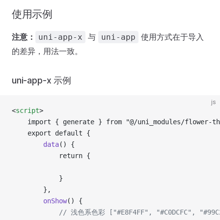
使用示例
注意：
与
使用方式在于导入
uni-app-x
uni-app
的差异，用法一致。
uni-app-x 示例
js
<
script
>
	import { generate } from "@/uni_modules/flower-t
	export default {
		data
() {
			return {
			}
		},
		onShow
() {
			// 浅色系色彩 ["#E8F4FF", "#C0DCFC", "#99C