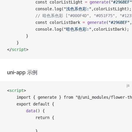
			const colorListLight 
=
 generate
(
"#296BEF"
			console.log(
"浅色系色彩:"
,colorListLight);
			// 暗色系色彩 ["#000F4D", "#051F75", "#123
			const colorListDark 
=
 generate
(
"#296BEF"
,
			console.log(
"暗色系色彩:"
,colorListDark);
		}
	}
</
script
>
uni-app 示例
js
<
script
>
	import { generate } from "@/uni_modules/flower-t
	export default {
		data
() {
			return {
			}